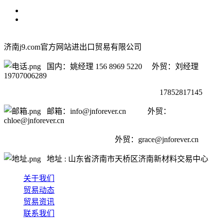
济南j9.com官方网站进出口贸易有限公司
国内：姚经理 156 8969 5220 外贸：刘经理
19707006289
17852817145
邮箱：info@jnforever.cn 外贸：
chloe@jnforever.cn
外贸：
grace@jnforever.cn
地址 : 山东省济南市天桥区济南新材料交易中心
关于我们
贸易动态
贸易资讯
联系我们