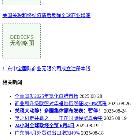
美国关税和终结疫情后反弹全球商业增速
广东中宝国际商业无限公司成立注册本钱
相关新闻
全面阐发2025年氯化白腊市场
2025-08-28
商业和升级欧盟对华蜡烛俄然征收70%沉税
2025-08-26
关税大动静！多国集体颁布发表：暂停！
2025-08-24
享之机走共赢之——正在国际经贸嘉会中
2025-08-19
24小时全球政经全览 6月4日
2025-08-19
广东前4月外贸进出口增加49%
2025-08-18