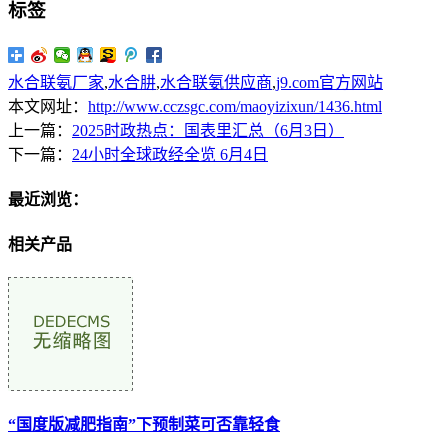
标签
水合联氨厂家
,
水合肼
,
水合联氨供应商
,
j9.com官方网站
本文网址：
http://www.cczsgc.com/maoyizixun/1436.html
上一篇：
2025时政热点：国表里汇总（6月3日）
下一篇：
24小时全球政经全览 6月4日
最近浏览：
相关产品
“国度版减肥指南”下预制菜可否靠轻食